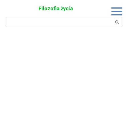
Skip
Filozofia życia
to
content
Search: