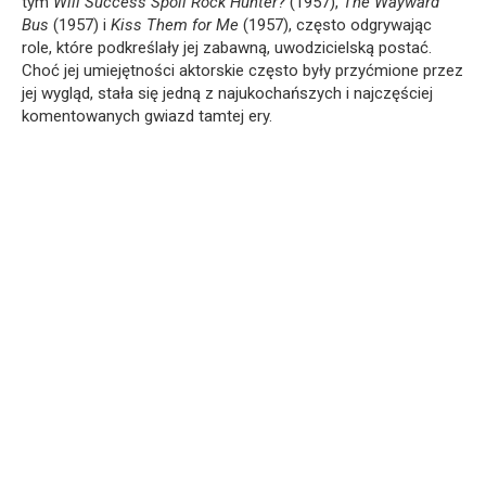
tym
Will Success Spoil Rock Hunter?
(1957),
The Wayward
Bus
(1957) i
Kiss Them for Me
(1957), często odgrywając
role, które podkreślały jej zabawną, uwodzicielską postać.
Choć jej umiejętności aktorskie często były przyćmione przez
jej wygląd, stała się jedną z najukochańszych i najczęściej
komentowanych gwiazd tamtej ery.