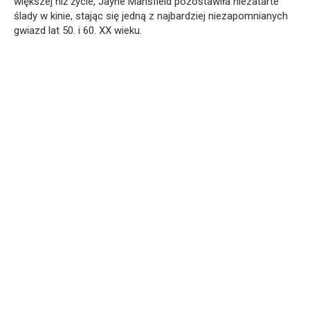
większej niż życie, Jayne Mansfield pozostawiła niezatarte
ślady w kinie, stając się jedną z najbardziej niezapomnianych
gwiazd lat 50. i 60. XX wieku.