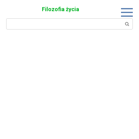
Skip
Filozofia życia
to
content
Search: