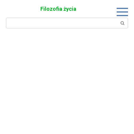
Skip
Filozofia życia
to
content
Search: