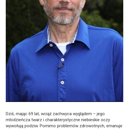
Dziś, mając 69 lat, wciąż zachwyca wyglądem – jego
młodzieńcza twarz i charakterystyczne niebieskie oczy
wywołują podziw. Pomimo problemów zdrowotnych, emanuje