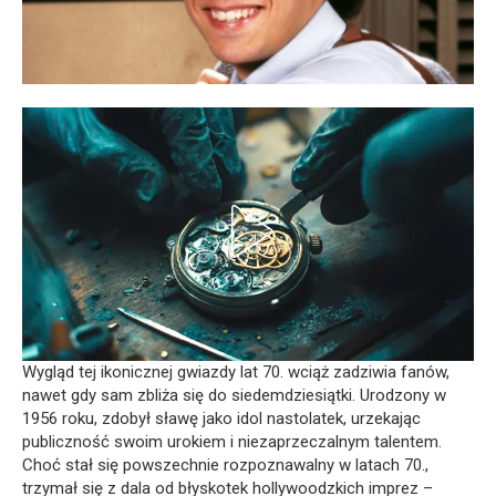
Wygląd tej ikonicznej gwiazdy lat 70. wciąż zadziwia fanów,
nawet gdy sam zbliża się do siedemdziesiątki. Urodzony w
1956 roku, zdobył sławę jako idol nastolatek, urzekając
publiczność swoim urokiem i niezaprzeczalnym talentem.
Choć stał się powszechnie rozpoznawalny w latach 70.,
trzymał się z dala od błyskotek hollywoodzkich imprez –