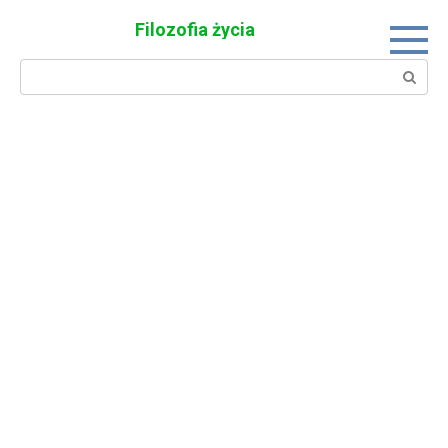
Skip
Filozofia życia
to
content
Search: