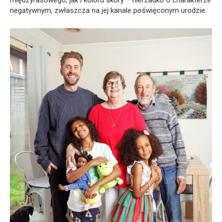
międzyrasowego, jak i koloru skóry – nierzadko o charakterze
negatywnym, zwłaszcza na jej kanale poświęconym urodzie.