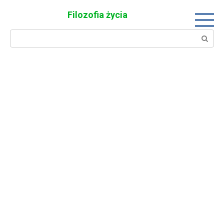
Skip
Filozofia życia
to
content
Search: