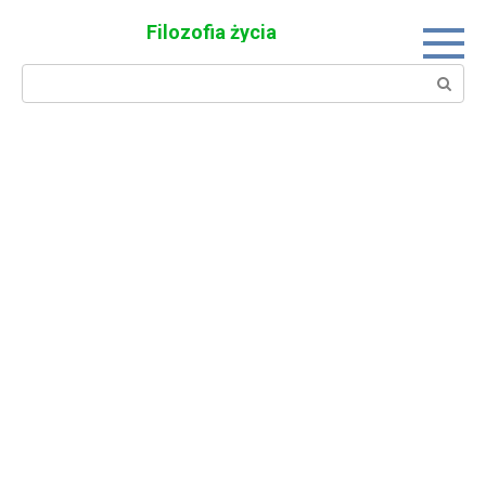
Skip
Filozofia życia
to
content
Search: