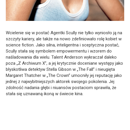
Wcielenie się w postać Agentki Scully nie tylko wyniosło ją na
szczyty kariery, ale także na nowo zdefiniowało rolę kobiet w
science fiction. Jako silna, inteligentna i sceptyczna postać,
Scully stała się symbolem empowermentu i wzorem do
naśladowania dla wielu. Talent Anderson wykraczał daleko
poza „Z Archiwum X”, a jej krytycznie doceniane występy jako
błyskotliwa detektyw Stella Gibson w „The Fall” i nieugięta
Margaret Thatcher w „The Crown” umocniły jej reputację jako
jednej z najwybitniejszych aktorek swojego pokolenia. Jej
zdolność nadania głębi i niuansów postaciom sprawiła, że
stała się uznawaną ikoną w świecie kina.