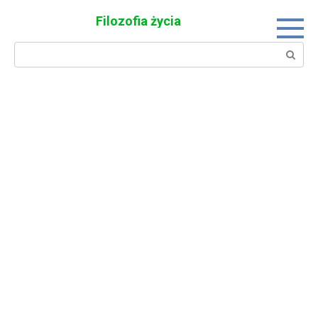
Skip
Filozofia życia
to
content
Search: