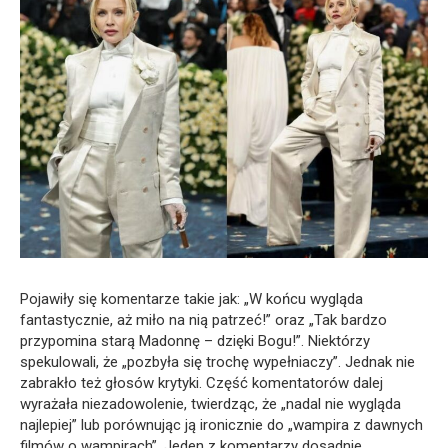
Pojawiły się komentarze takie jak: „W końcu wygląda
fantastycznie, aż miło na nią patrzeć!” oraz „Tak bardzo
przypomina starą Madonnę – dzięki Bogu!”. Niektórzy
spekulowali, że „pozbyła się trochę wypełniaczy”. Jednak nie
zabrakło też głosów krytyki. Część komentatorów dalej
wyrażała niezadowolenie, twierdząc, że „nadal nie wygląda
najlepiej” lub porównując ją ironicznie do „wampira z dawnych
filmów o wampirach”. Jeden z komentarzy dosadnie