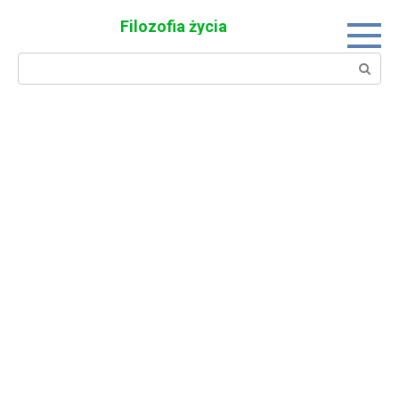
Skip
Filozofia życia
to
content
Search: