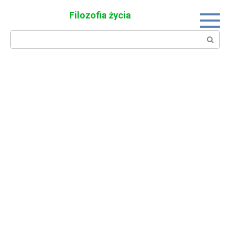
Skip
Filozofia życia
to
content
Search: