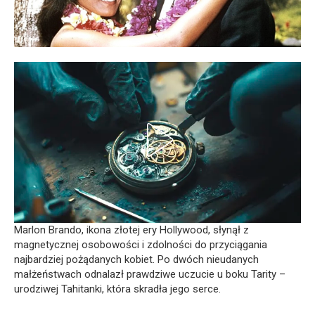
Marlon Brando, ikona złotej ery Hollywood, słynął z
magnetycznej osobowości i zdolności do przyciągania
najbardziej pożądanych kobiet. Po dwóch nieudanych
małżeństwach odnalazł prawdziwe uczucie u boku Tarity –
urodziwej Tahitanki, która skradła jego serce.