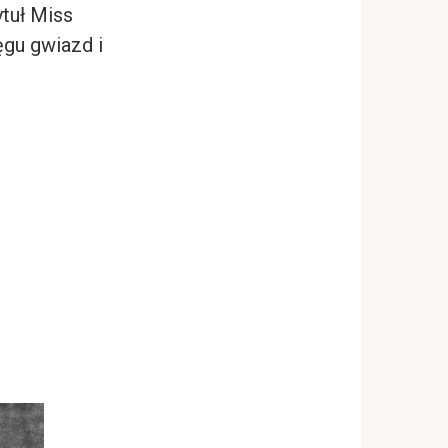
ytuł Miss
ęgu gwiazd i