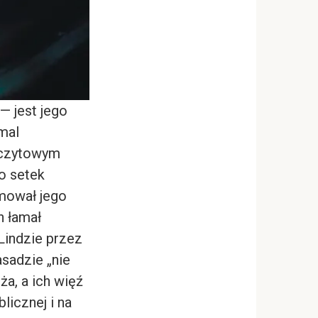
 jest jego
emal
zczytowym
do setek
mował jego
h łamał
Lindzie przez
asadzie „nie
a, a ich więź
licznej i na