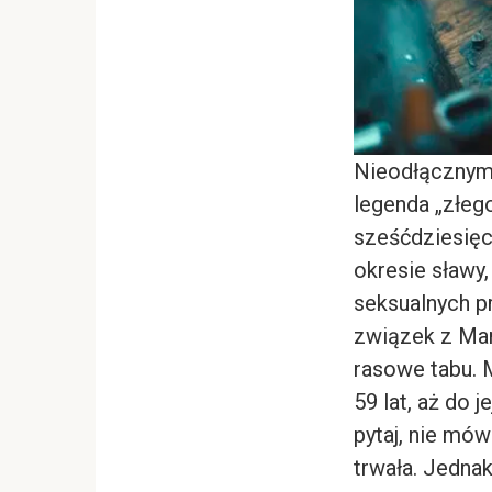
Nieodłącznym
legenda „złego
sześćdziesię
okresie sławy,
seksualnych p
związek z Mar
rasowe tabu. 
59 lat, aż do 
pytaj, nie mó
trwała. Jednak