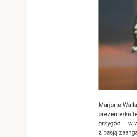
Marjorie Wall
prezenterka te
przygód — w wi
z pasją zaang