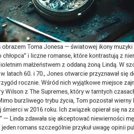
 obrazem Toma Jonesa — światowej ikony muzyki —
 chłopca” i liczne romanse, które kontrastują z ni
cioletnim małżeństwem z oddaną żoną Lindą. W s
 w latach 60. i 70., Jones otwarcie przyznawał się 
rzygód rocznie. Wśród nich wyjątkowe miejsce zaj
y Wilson z The Supremes, który w tamtych czasac
Mimo burzliwego trybu życia, Tom pozostał wierny 
jej śmierci w 2016 roku. Ich związek opierał się na z
w” — Linda zdawała się akceptować niewierności męż
 jeden romans szczególnie przykuł uwagę opinii pub