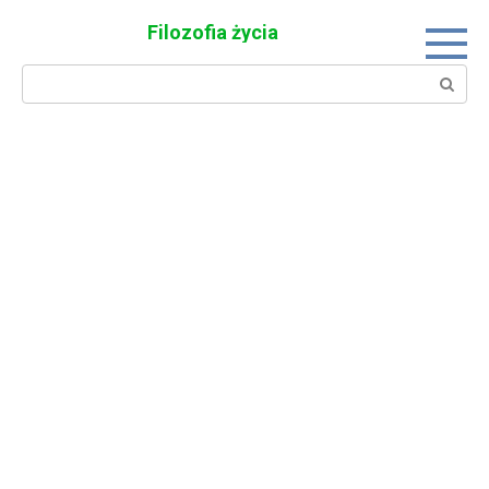
Skip
Filozofia życia
to
content
Search: