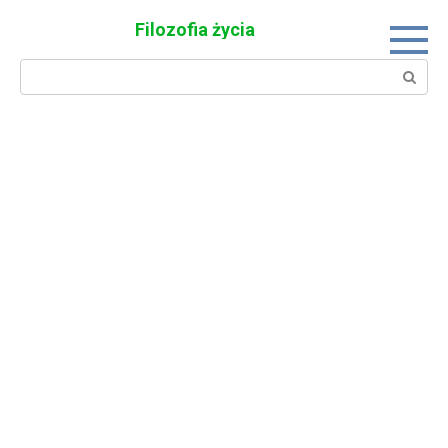
Skip
Filozofia życia
to
content
Search: