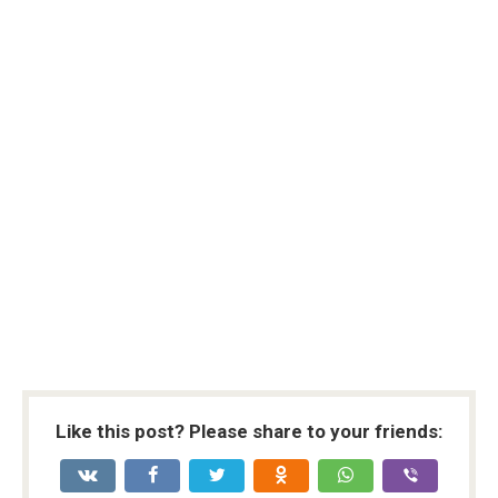
t
G
P
T
Like this post? Please share to your friends: