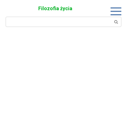
Skip
Filozofia życia
to
content
Search: