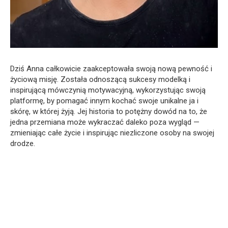
Dziś Anna całkowicie zaakceptowała swoją nową pewność i
życiową misję. Została odnoszącą sukcesy modelką i
inspirującą mówczynią motywacyjną, wykorzystując swoją
platformę, by pomagać innym kochać swoje unikalne ja i
skórę, w której żyją. Jej historia to potężny dowód na to, że
jedna przemiana może wykraczać daleko poza wygląd —
zmieniając całe życie i inspirując niezliczone osoby na swojej
drodze.
A
s
k
C
h
a