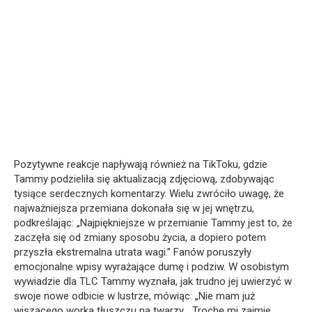
Pozytywne reakcje napływają również na TikToku, gdzie
Tammy podzieliła się aktualizacją zdjęciową, zdobywając
tysiące serdecznych komentarzy. Wielu zwróciło uwagę, że
najważniejsza przemiana dokonała się w jej wnętrzu,
podkreślając: „Najpiękniejsze w przemianie Tammy jest to, że
zaczęła się od zmiany sposobu życia, a dopiero potem
przyszła ekstremalna utrata wagi.” Fanów poruszyły
emocjonalne wpisy wyrażające dumę i podziw. W osobistym
wywiadzie dla TLC Tammy wyznała, jak trudno jej uwierzyć w
swoje nowe odbicie w lustrze, mówiąc: „Nie mam już
wiszącego worka tłuszczu na twarzy… Trochę mi zajmie,