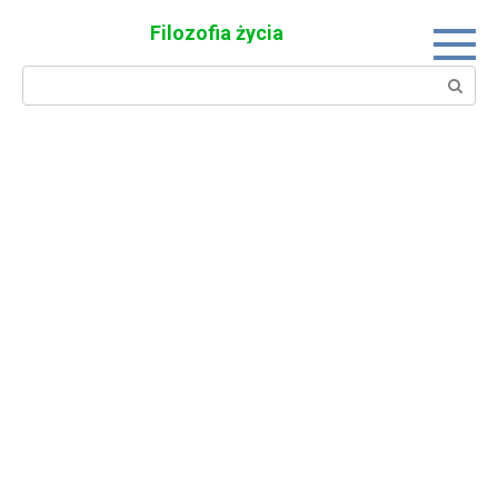
Skip
Filozofia życia
to
content
Search: