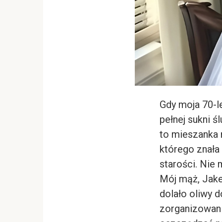
C
Gdy moja 70-l
h
a
pełnej sukni ś
t
G
to mieszanka n
P
T
którego znała
s
a
starości. Nie 
i
d
:
Mój mąż, Jake
dolało oliwy d
zorganizowani