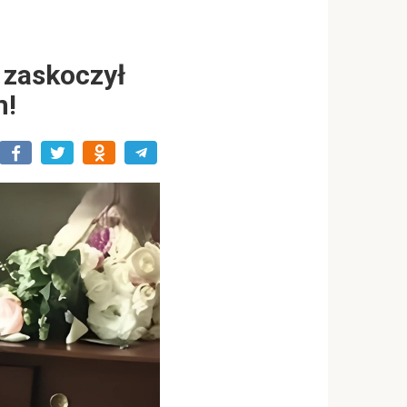
 zaskoczył
m!