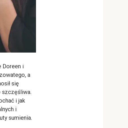
 Doreen i
czowatego, a
osił się
e szczęśliwa.
ochać i jak
lnych i
ty sumienia.