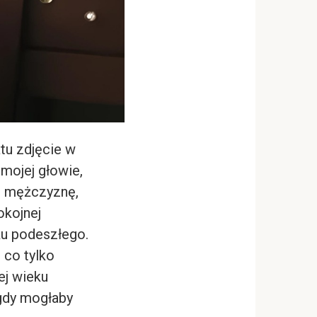
tu zdjęcie w
 mojej głowie,
a, mężczyznę,
okojnej
ku podeszłego.
 co tylko
ej wieku
gdy mogłaby