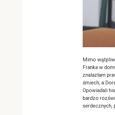
Mimo wątpliwo
Franka w domu
znalazłam pra
śmiech, a Dore
Opowiadali his
bardzo rozświe
serdecznych, 