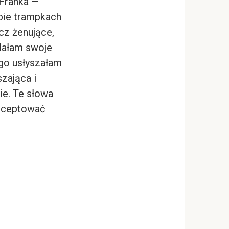
 Franka —
obie trampkach
cz żenujące,
ylałam swoje
ego usłyszałam
zająca i
ie. Te słowa
akceptować