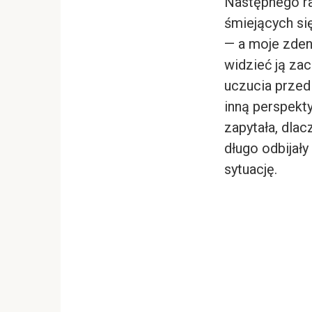
Następnego ra
śmiejących si
— a moje zden
widzieć ją za
uczucia przed 
inną perspekty
zapytała, dla
długo odbijał
sytuację.