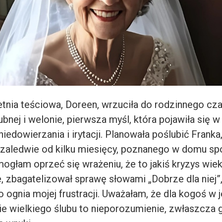
etnia teściowa, Doreen, wrzuciła do rodzinnego cza
lubnej i welonie, pierwsza myśl, która pojawiła się w
iedowierzania i irytacji. Planowała poślubić Frank
 zaledwie od kilku miesięcy, poznanego w domu sp
mogłam oprzeć się wrażeniu, że to jakiś kryzys wie
, zbagatelizował sprawę słowami „Dobrze dla niej”,
o ognia mojej frustracji. Uważałam, że dla kogoś w j
e wielkiego ślubu to nieporozumienie, zwłaszcza 