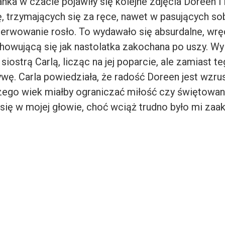
nka w czacie pojawiły się kolejne zdjęcia Doreen i
ę, trzymających się za ręce, nawet w pasujących s
erwowanie rosło. To wydawało się absurdalne, wrę
chowującą się jak nastolatka zakochana po uszy. W
siostrą Carlą, licząc na jej poparcie, ale zamiast t
wę. Carla powiedziała, że radość Doreen jest wzrus
czego wiek miałby ograniczać miłość czy świętowan
y się w mojej głowie, choć wciąż trudno było mi za