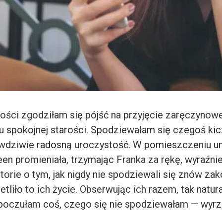
ści zgodziłam się pójść na przyjęcie zaręczynowe
 spokojnej starości. Spodziewałam się czegoś ki
wdziwie radosną uroczystość. W pomieszczeniu un
en promieniała, trzymając Franka za rękę, wyraźni
torie o tym, jak nigdy nie spodziewali się znów zak
tliło to ich życie. Obserwując ich razem, tak natura
poczułam coś, czego się nie spodziewałam — wyrzu