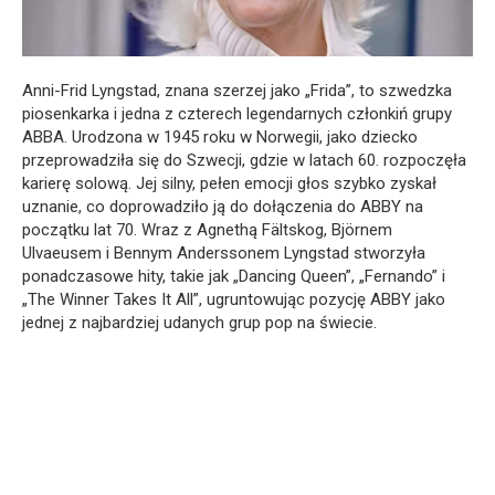
Anni-Frid Lyngstad, znana szerzej jako „Frida”, to szwedzka
piosenkarka i jedna z czterech legendarnych członkiń grupy
ABBA. Urodzona w 1945 roku w Norwegii, jako dziecko
przeprowadziła się do Szwecji, gdzie w latach 60. rozpoczęła
karierę solową. Jej silny, pełen emocji głos szybko zyskał
uznanie, co doprowadziło ją do dołączenia do ABBY na
początku lat 70. Wraz z Agnethą Fältskog, Björnem
Ulvaeusem i Bennym Anderssonem Lyngstad stworzyła
ponadczasowe hity, takie jak „Dancing Queen”, „Fernando” i
„The Winner Takes It All”, ugruntowując pozycję ABBY jako
jednej z najbardziej udanych grup pop na świecie.