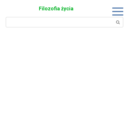
Skip
Filozofia życia
to
content
Search: