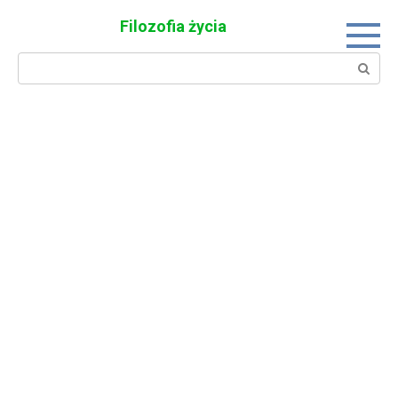
Skip
Filozofia życia
to
content
Search: